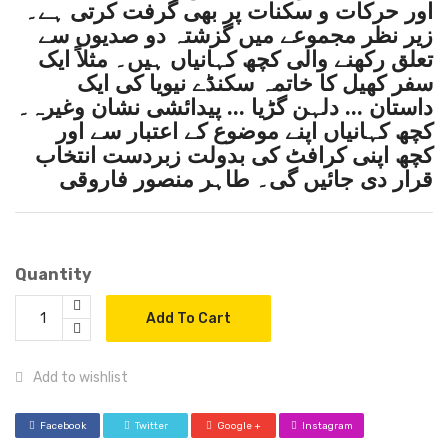
اور حرکات و سکنات پر بھی گرفت کرتی ہے۔
زیر نظر مجموعے میں گزشتہ دو صدیوں سے
تعلق رکھنے والی کچھ کہانیاں ہیں۔ مثلاً ایک
سفر کھیل کا خاتمہ سکنڈے نیویا کی ایک
داستان ... دلہن گڑیا ... پیدائشی نشان وغیرہ۔
کچھ کہانیاں اپنے موضوع کے اعتبار سے اور
کچھ اپنی کرافٹ کی بدولت زبردست انتخاب
قرار دی جائیں گی۔ طاہر منصور فاروقی
Quantity
Add To Cart
Add to wishlist
Facebook
Twitter
Google +
Instagram