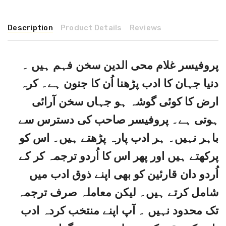
Description
Product Details
Reviews
پروفیسر غلام محی الدین سخن فہم ہیں ۔
دنیا جہان کا ادب پڑھنا اُن کا جنون ہے۔ کرہ
ارض کا کوئی گوشہ ہو جہاں سخن آرائی
ہوتی ہے۔ پروفیسر صاحب کی دسترس سے
باہر نہیں۔ ہر ادب پارہ پڑھتے ہیں۔ اس کو
پرکھتے ہیں اور پھر اس کا اُردو ترجمہ کر کے
اُردو دان قارئین کو بھی اپنے ذوق ادب میں
شامل کرتے ہیں۔ لیکن معاملہ صرف ترجمہ
تک محدود نہیں ۔ آپ اپنے منتخب کردہ ادب