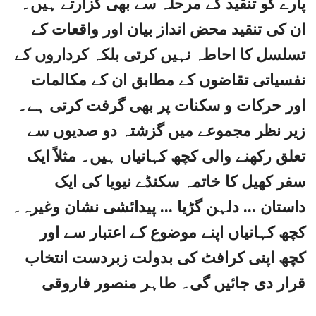
پارے کو تنقید کے مرحلہ سے بھی گزارتے ہیں۔
ان کی تنقید محض انداز بیان اور واقعات کے
تسلسل کا احاطہ نہیں کرتی بلکہ کرداروں کے
نفسیاتی تقاضوں کے مطابق ان کے مکالمات
اور حرکات و سکنات پر بھی گرفت کرتی ہے۔
زیر نظر مجموعے میں گزشتہ دو صدیوں سے
تعلق رکھنے والی کچھ کہانیاں ہیں۔ مثلاً ایک
سفر کھیل کا خاتمہ سکنڈے نیویا کی ایک
داستان ... دلہن گڑیا ... پیدائشی نشان وغیرہ۔
کچھ کہانیاں اپنے موضوع کے اعتبار سے اور
کچھ اپنی کرافٹ کی بدولت زبردست انتخاب
قرار دی جائیں گی۔ طاہر منصور فاروقی