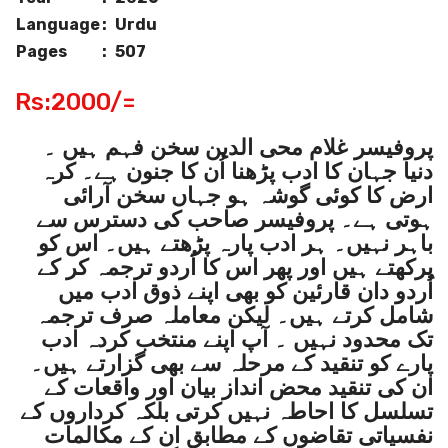
Language
:
Urdu
Pages
:
507
Rs:2000/=
پروفیسر غلام محی الدین سخن فہم ہیں ۔
دنیا جہان کا ادب پڑھنا اُن کا جنون ہے۔ کرہ
ارض کا کوئی گوشہ ہو جہاں سخن آرائی
ہوتی ہے۔ پروفیسر صاحب کی دسترس سے
باہر نہیں۔ ہر ادب پارہ پڑھتے ہیں۔ اس کو
پرکھتے ہیں اور پھر اس کا اُردو ترجمہ کر کے
اُردو دان قارئین کو بھی اپنے ذوق ادب میں
شامل کرتے ہیں۔ لیکن معاملہ صرف ترجمہ
تک محدود نہیں ۔ آپ اپنے منتخب کردہ ادب
پارے کو تنقید کے مرحلہ سے بھی گزارتے ہیں۔
ان کی تنقید محض انداز بیان اور واقعات کے
تسلسل کا احاطہ نہیں کرتی بلکہ کرداروں کے
نفسیاتی تقاضوں کے مطابق ان کے مکالمات