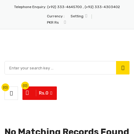
Telephone Enquiry:
(+92) 333-4645700 , (+92) 333-4303402
Currency :
Setting
PKR Rs
(0)
(0)
Rs.0
No Matching Records Found