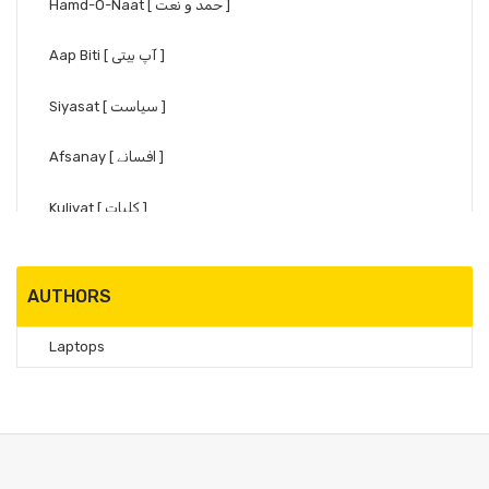
Hamd-O-Naat [ حمد و نعت ]
Aap Biti [ آپ بیتی ]
Siyasat [ سیاست ]
Afsanay [ افسانے ]
Kuliyat [ کلیات ]
Taqreer/Khitabat [ تقریر خطابت ]
AUTHORS
Shayari [ انتخاب شاعری ]
Laptops
Mustafa Zaidi [ مصطفے زیدی ]
Jaun Eliya [ جون ایلیا ]
Saif Ul Din [ سیف الدین ]