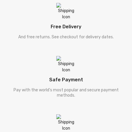
Dr.A۔Iqbal [ ڈاکٹر علامہ اقبال ]
Qateel Shifai [ قتیل شفائی ]
Free Delivery
Majeed Amjad [ مجید امجد ]
And free returns. See checkout for delivery dates.
Sahir [ ساحر لدھیانوی ]
Shehzad [ شہزاد احمد ]
Ahmad Rahi [ احمد راہی ]
Safe Payment
Zahida Hina [ زاہدہ حنا ]
Pay with the world's most popular and secure payment
methods.
Deel Karneegi [ ڈیل کارنگی ]
Falsafa [ فلسفہ ]
Digar Mozooat [ دیگر موضوعات ]