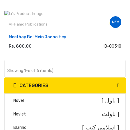
NEW
Al-Hamd Publications
Meethay Bol Mein Jadoo Hey
Rs. 800.00
ID-00318
ADD TO CART
Showing 1-6 of 6 item(s)
CATEGORIES
[ ناول ]
Novel
[ ناولٹ ]
Novlet
[ اسلامی کتب ]
Islamic