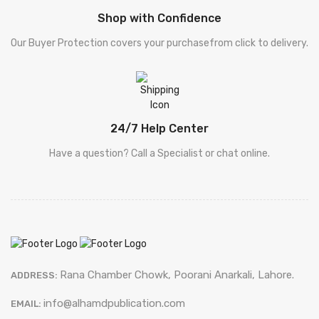
Shop with Confidence
[ کلیات پطرس بخاری
Khuliyat Patras Bhukhari
Our Buyer Protection covers your purchasefrom click to delivery.
]
[ کلیات پطرس بخاری
Khuliyat Patras Bhukhari
]
[ Drama - ڈرامہ ]
Drama - ڈرامہ
24/7 Help Center
Have a question? Call a Specialist or chat online.
Rana Chamber Chowk, Poorani Anarkali, Lahore.
ADDRESS:
info@alhamdpublication.com
EMAIL: