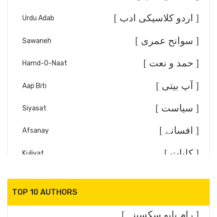
[ اردو کلاسیکی ادب ]
Urdu Adab
[ سوانح عمری ]
Sawaneh
[ حمد و نعت ]
Hamd-O-Naat
[ آپ بیتی ]
Aap Biti
[ سیاست ]
Siyasat
[ افسانے ]
Afsanay
[ کلیات ]
Kuliyat
[ تقریر خطابت ]
Taqreer/Khitabat
TOP 10 AUTHORS
[ انتخاب شاعری ]
Shayari
[ رام بابو سکسینہ ]