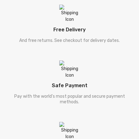
[ ڈیل کارنگی ]
Deel Karneegi
[ فلسفہ ]
Falsafa
Free Delivery
[ دیگر موضوعات ]
Digar Mozooat
And free returns. See checkout for delivery dates.
[ سفر نامہ ]
Safar Nama
[ طنزو مزاح ]
Tanz-O-Mizah
[ شخصی خاکہ ]
Shakhsi Khaqa
Safe Payment
[ پنجابی کلام ]
Punjabi Kalam
Pay with the world's most popular and secure payment
methods.
[ نامور شعراکا کلام ]
Shayari
[ سیٹ ]
Sets
[ فالسفہ ]
Falsafa