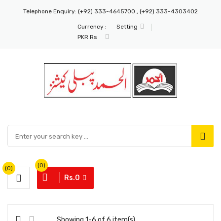
Telephone Enquiry:
(+92) 333-4645700 , (+92) 333-4303402
Currency :
Setting
PKR Rs
(0)
(0)
Rs.0
Showing 1-6 of 6 item(s)