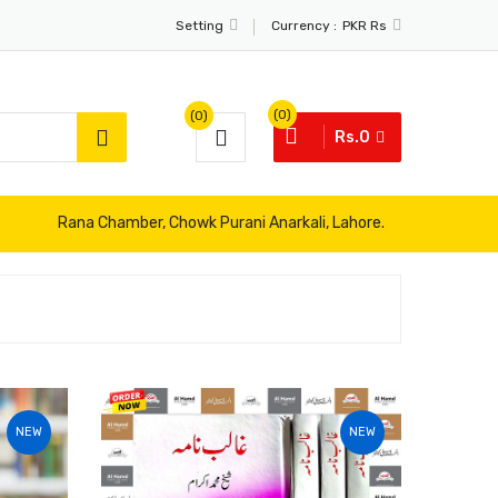
Currency :
Setting
PKR Rs
(0)
(0)
Rs.0
Rana Chamber, Chowk Purani Anarkali, Lahore.
NEW
NEW