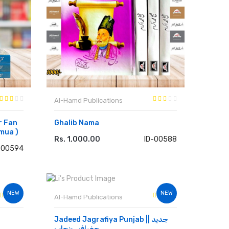
Al-Hamd Publications
r Fan
Ghalib Nama
mua )
Rs. 1,000.00
ID-00588
ADD TO CART
-00594
NEW
NEW
Al-Hamd Publications
Jadeed Jagrafiya Punjab || جدید
جغرافیہ پنجاب