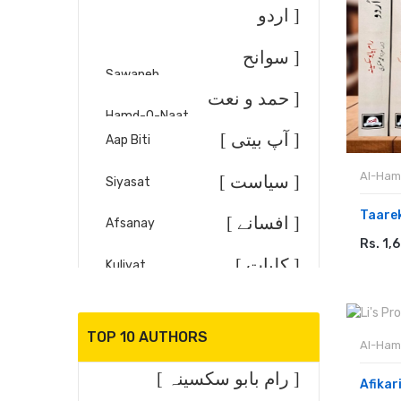
کتب ]
[ اردو
کلاسیکی
Urdu Adab
[ سوانح
Sawaneh
ادب ]
عمری ]
[ حمد و نعت
Hamd-O-Naat
]
[ آپ بیتی ]
Aap Biti
Al-Ham
[ سیاست ]
Siyasat
Taare
[ افسانے ]
Afsanay
Rs. 1,
ADD
[ کلیات ]
Kuliyat
[ تقریر
Taqreer/Khitabat
TOP 10 AUTHORS
خطابت ]
[ انتخاب
Al-Ham
Shayari
[ رام بابو سکسینہ ]
شاعری ]
Afikar
[ مصطفے