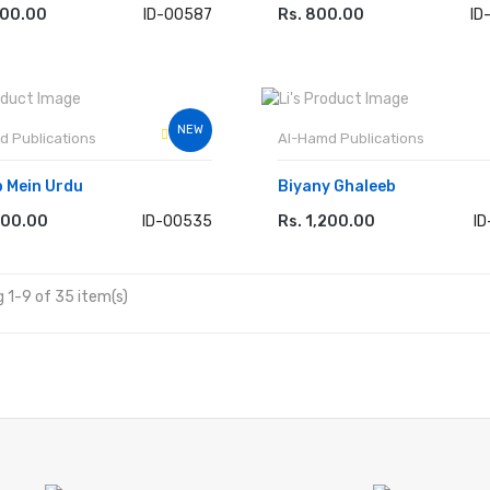
200.00
ID-00587
Rs. 800.00
ID
 TO CART
ADD TO CART
NEW
d Publications
Al-Hamd Publications
 Mein Urdu
Biyany Ghaleeb
000.00
ID-00535
Rs. 1,200.00
I
 TO CART
ADD TO CART
 1-9 of 35 item(s)