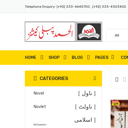
Telephone Enquiry:
(+92) 333-4645700 , (+92) 333-4303402
HOME
SHOP
BLOG
PAGES
CO
CATEGORIES
[ ناول ]
Novel
[ ناولٹ ]
Novlet
[ اسلامی
Islamic