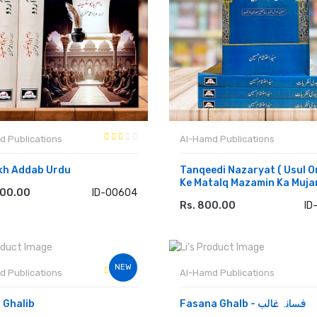
d Publications
Al-Hamd Publications
kh Addab Urdu
Tanqeedi Nazaryat ( Usul O
Ke Matalq Mazamin Ka Muja
600.00
ID-00604
 TO CART
Rs. 800.00
ID
ADD TO CART
NEW
d Publications
Al-Hamd Publications
i Ghalib
Fasana Ghalb - فسانہ غالب