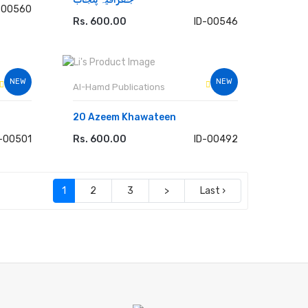
-00560
Rs. 600.00
ID-00546
ADD TO CART
NEW
NEW
Al-Hamd Publications
20 Azeem Khawateen
D-00501
Rs. 600.00
ID-00492
ADD TO CART
(current)
1
2
3
>
Last ›