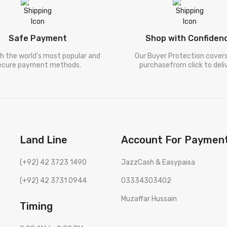
Safe Payment
Shop with Confiden
h the world's most popular and
Our Buyer Protection cover
ecure payment methods.
purchasefrom click to deliv
Land Line
Account For Paymen
(+92) 42 3723 1490
JazzCash & Easypaisa
(+92) 42 3731 0944
03334303402
Muzaffar Hussain
Timing